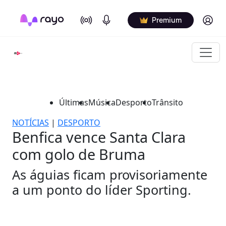
On Air
Podcasts
Log in
Premium
Últimas
Música
Desporto
Trânsito
NOTÍCIAS
|
DESPORTO
Benfica vence Santa Clara
com golo de Bruma
As águias ficam provisoriamente
a um ponto do líder Sporting.