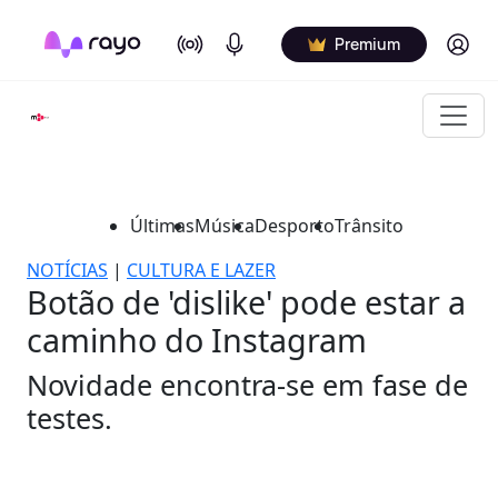
On Air
Podcasts
Log in
Premium
Últimas
Música
Desporto
Trânsito
NOTÍCIAS
|
CULTURA E LAZER
Botão de 'dislike' pode estar a
caminho do Instagram
Novidade encontra-se em fase de
testes.