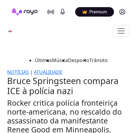
On Air
Podcasts
Log in
Premium
Últimas
Música
Desporto
Trânsito
NOTÍCIAS
|
ATUALIDADE
Bruce Springsteen compara
ICE à polícia nazi
Rocker critica polícia fronteiriça
norte-americana, no rescaldo do
assassinato da manifestante
Renee Good em Minneapolis.