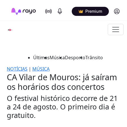
On Air
Podcasts
Log in
Premium
Últimas
Música
Desporto
Trânsito
NOTÍCIAS
|
MÚSICA
CA Vilar de Mouros: já saíram
os horários dos concertos
O festival histórico decorre de 21
a 24 de agosto. O primeiro dia é
gratuito.