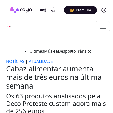
On Air
Podcasts
Log in
Premium
Últimas
Música
Desporto
Trânsito
NOTÍCIAS
|
ATUALIDADE
Cabaz alimentar aumenta
mais de três euros na última
semana
Os 63 produtos analisados pela
Deco Proteste custam agora mais
de 256 euros.