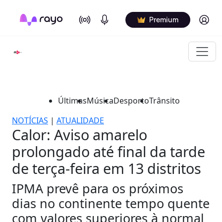
On Air
Podcasts
Log in
Premium
Últimas
Música
Desporto
Trânsito
NOTÍCIAS
|
ATUALIDADE
Calor: Aviso amarelo
prolongado até final da tarde
de terça-feira em 13 distritos
IPMA prevê para os próximos
dias no continente tempo quente
com valores superiores à normal