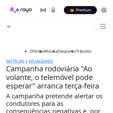
On Air
Podcasts
Log in
Premium
Últimas
Música
Desporto
Trânsito
NOTÍCIAS
|
ATUALIDADE
Campanha rodoviária "Ao
volante, o telemóvel pode
esperar" arranca terça-feira
A campanha pretende alertar os
condutores para as
consequências negativas e, por