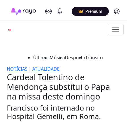
On Air
Podcasts
Log in
Premium
Últimas
Música
Desporto
Trânsito
NOTÍCIAS
|
ATUALIDADE
Cardeal Tolentino de
Mendonça substitui o Papa
na missa deste domingo
Francisco foi internado no
Hospital Gemelli, em Roma.