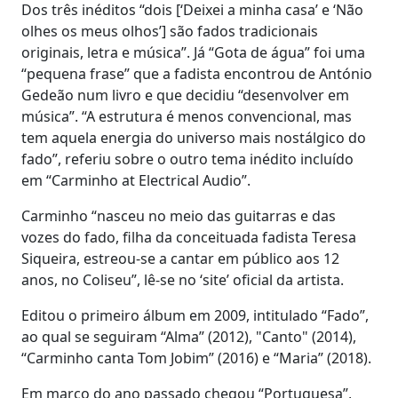
Dos três inéditos “dois [‘Deixei a minha casa’ e ‘Não
olhes os meus olhos’] são fados tradicionais
originais, letra e música”. Já “Gota de água” foi uma
“pequena frase” que a fadista encontrou de António
Gedeão num livro e que decidiu “desenvolver em
música”. “A estrutura é menos convencional, mas
tem aquela energia do universo mais nostálgico do
fado”, referiu sobre o outro tema inédito incluído
em “Carminho at Electrical Audio”.
Carminho “nasceu no meio das guitarras e das
vozes do fado, filha da conceituada fadista Teresa
Siqueira, estreou-se a cantar em público aos 12
anos, no Coliseu”, lê-se no ‘site’ oficial da artista.
Editou o primeiro álbum em 2009, intitulado “Fado”,
ao qual se seguiram “Alma” (2012), "Canto" (2014),
“Carminho canta Tom Jobim” (2016) e “Maria” (2018).
Em março do ano passado chegou “Portuguesa”,