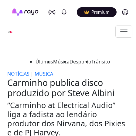
On Air
Podcasts
Log in
Premium
Últimas
Música
Desporto
Trânsito
NOTÍCIAS
|
MÚSICA
Carminho publica disco
produzido por Steve Albini
“Carminho at Electrical Audio”
liga a fadista ao lendário
produtor dos Nirvana, dos Pixies
e de PJ Harvey.