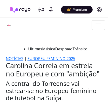
On Air
Podcasts
Log in
Premium
Últimas
Música
Desporto
Trânsito
NOTÍCIAS
|
EUROPEU FEMININO 2025
Carolina Correia em estreia
no Europeu e com "ambição"
A central do Torreense vai
estrear-se no Europeu feminino
de futebol na Suíça.