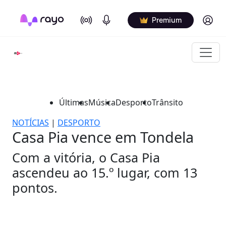
On Air
Podcasts
Log in
Premium
Últimas
Música
Desporto
Trânsito
NOTÍCIAS
|
DESPORTO
Casa Pia vence em Tondela
Com a vitória, o Casa Pia
ascendeu ao 15.º lugar, com 13
pontos.