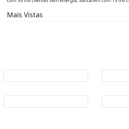
com 55 mil clientes sem energia, Santarém com 13 mil cl
Mais Vistas