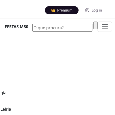
Premium
Log in
|
FESTAS M80
rgia
Leiria