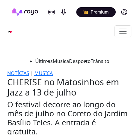
On Air
Podcasts
Log in
Premium
Últimas
Música
Desporto
Trânsito
NOTÍCIAS
|
MÚSICA
CHERISE no Matosinhos em
Jazz a 13 de julho
O festival decorre ao longo do
mês de julho no Coreto do Jardim
Basílio Teles. A entrada é
gratuita.