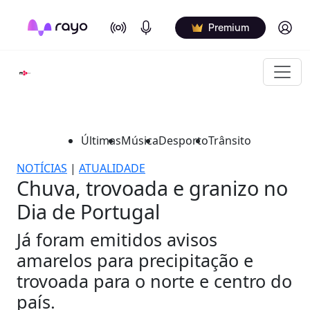
On Air
Podcasts
Log in
Premium
Últimas
Música
Desporto
Trânsito
NOTÍCIAS
|
ATUALIDADE
Chuva, trovoada e granizo no
Dia de Portugal
Já foram emitidos avisos
amarelos para precipitação e
trovoada para o norte e centro do
país.