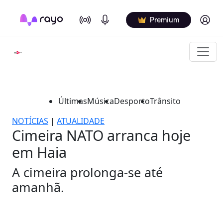
On Air
Podcasts
Log in
Premium
Últimas
Música
Desporto
Trânsito
NOTÍCIAS
|
ATUALIDADE
Cimeira NATO arranca hoje
em Haia
A cimeira prolonga-se até
amanhã.