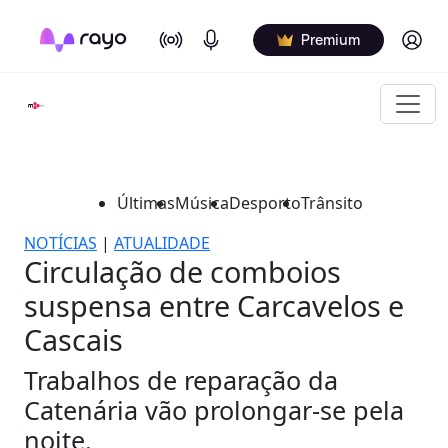
On Air
Podcasts
Log in
Premium
Últimas
Música
Desporto
Trânsito
NOTÍCIAS
|
ATUALIDADE
Circulação de comboios
suspensa entre Carcavelos e
Cascais
Trabalhos de reparação da
Catenária vão prolongar-se pela
noite.