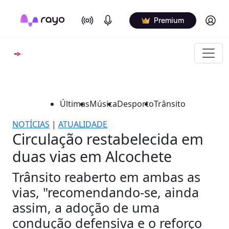
On Air
Podcasts
Log in
Premium
Últimas
Música
Desporto
Trânsito
NOTÍCIAS
|
ATUALIDADE
Circulação restabelecida em
duas vias em Alcochete
Trânsito reaberto em ambas as
vias, "recomendando-se, ainda
assim, a adoção de uma
condução defensiva e o reforço