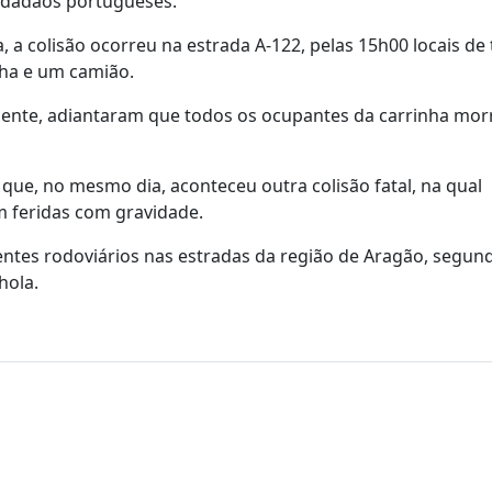
cidadãos portugueses.
 a colisão ocorreu na estrada A-122, pelas 15h00 locais de 
nha e um camião.
cidente, adiantaram que todos os ocupantes da carrinha mo
á que, no mesmo dia, aconteceu outra colisão fatal, na qual
m feridas com gravidade.
entes rodoviários nas estradas da região de Aragão, segu
hola.