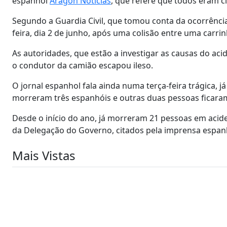
espanhol
Aragón Noticias
, que refere que todos eram 
Segundo a Guardia Civil, que tomou conta da ocorrência,
feira, dia 2 de junho, após uma colisão entre uma carri
As autoridades, que estão a investigar as causas do a
o condutor da camião escapou ileso.
O jornal espanhol fala ainda numa terça-feira trágica, j
morreram três espanhóis e outras duas pessoas ficara
Desde o início do ano, já morreram 21 pessoas em acid
da Delegação do Governo, citados pela imprensa espan
Mais Vistas