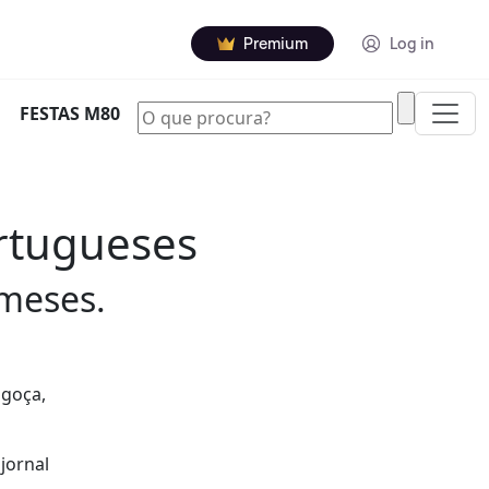
Premium
Log in
|
FESTAS M80
ortugueses
 meses.
agoça,
jornal