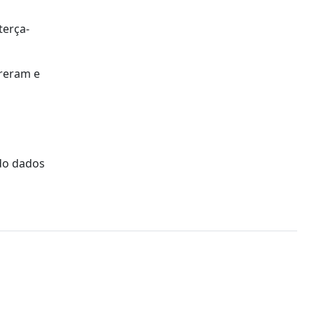
terça-
rreram e
ndo dados