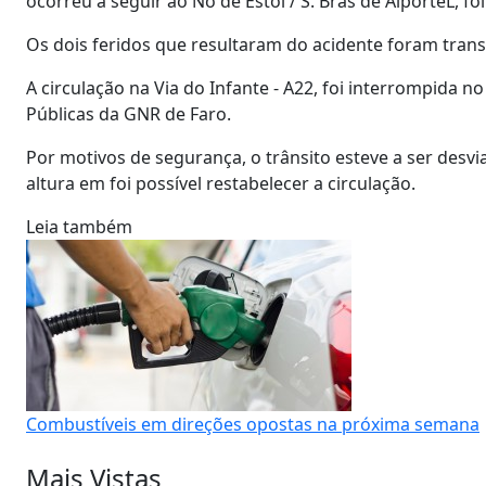
ocorreu a seguir ao Nó de Estói / S. Brás de AlporteL, fo
Os dois feridos que resultaram do acidente foram trans
A circulação na Via do Infante - A22, foi interrompida n
Públicas da GNR de Faro.
Por motivos de segurança, o trânsito esteve a ser desvi
altura em foi possível restabelecer a circulação.
Leia também
Combustíveis em direções opostas na próxima semana
Mais Vistas