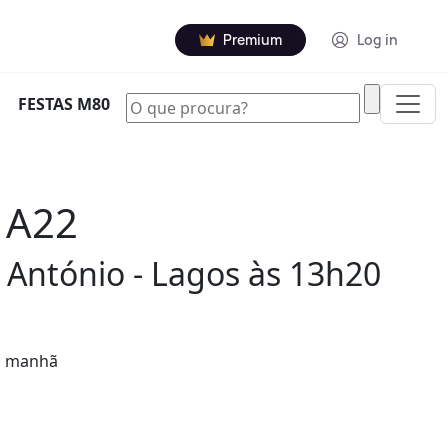
Premium
Log in
|
FESTAS M80
a A22
o António - Lagos às 13h20
ta manhã