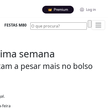
Premium
Log in
|
FESTAS M80
óxima semana
ltam a pesar mais no bolso
al.
-feira