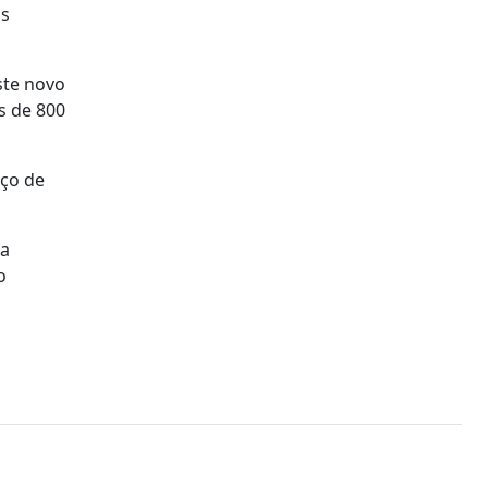
os
ste novo
s de 800
aço de
 a
o