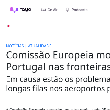
On Air
Podcasts
NOTÍCIAS
|
ATUALIDADE
Comissão Europeia mob
Portugal nas fronteira
Em causa estão os problemas
longas filas nos aeroportos
A Comissão Europeia anunciou hoje ter mobilizado 25 a