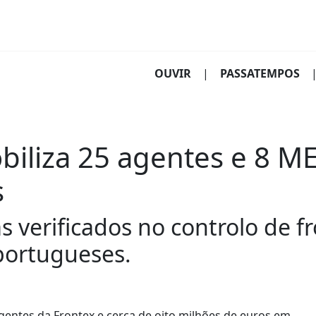
(CURRENT)
OUVIR
|
PASSATEMPOS
iliza 25 agentes e 8 ME
s
 verificados no controlo de f
 portugueses.
gentes da Frontex e cerca de oito milhões de euros em