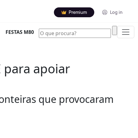
Premium
Log in
|
FESTAS M80
 para apoiar
ronteiras que provocaram