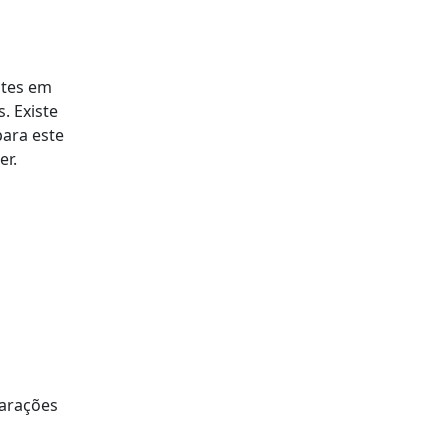
ntes em
. Existe
para este
er.
larações