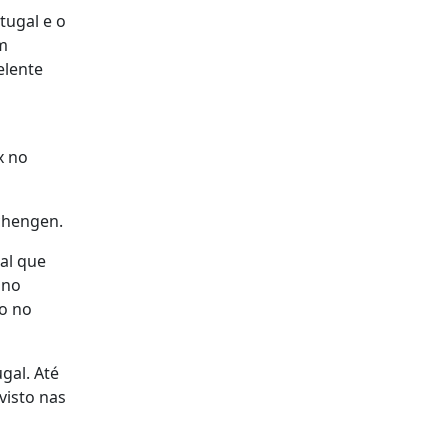
tugal e o
um
elente
x no
Schengen.
al que
 no
do no
gal. Até
visto nas