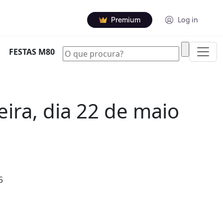
Premium
Log in
|
FESTAS M80
ira, dia 22 de maio
5