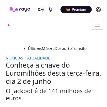
On Air
Podcasts
Log in
Premium
Últimas
Música
Desporto
Trânsito
NOTÍCIAS
|
ATUALIDADE
Conheça a chave do
Euromilhões desta terça-feira,
dia 2 de junho
O jackpot é de 141 milhões de
euros.