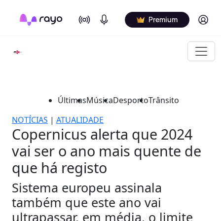
On Air
Podcasts
Log in
Premium
Últimas
Música
Desporto
Trânsito
NOTÍCIAS
|
ATUALIDADE
Copernicus alerta que 2024
vai ser o ano mais quente de
que há registo
Sistema europeu assinala
também que este ano vai
ultrapassar, em média, o limite