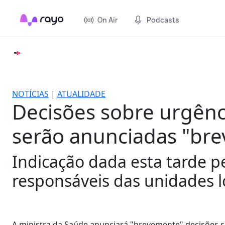
On Air
Podcasts
NOTÍCIAS
|
ATUALIDADE
Decisões sobre urgênci
serão anunciadas "br
Indicação dada esta tarde p
responsáveis das unidades lo
A ministra da Saúde anunciará "brevemente" decisões s