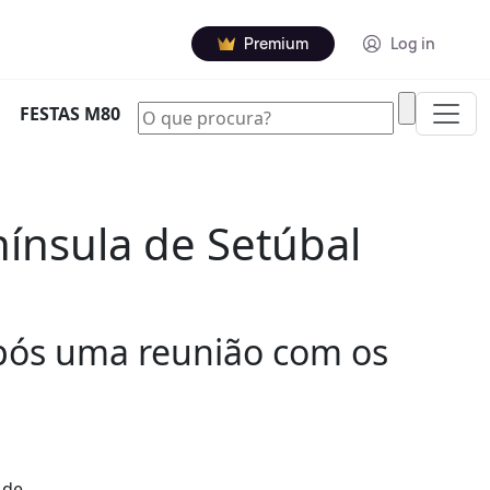
Premium
Log in
|
FESTAS M80
nínsula de Setúbal
após uma reunião com os
 de