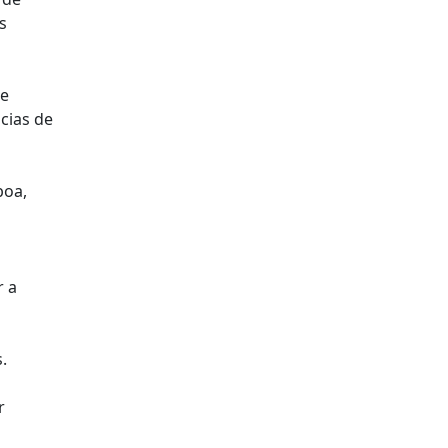
s
de
cias de
boa,
r a
.
r