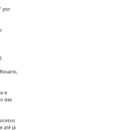
" por
o
).
Rosário,
a e
ão das
rocesso
 até já