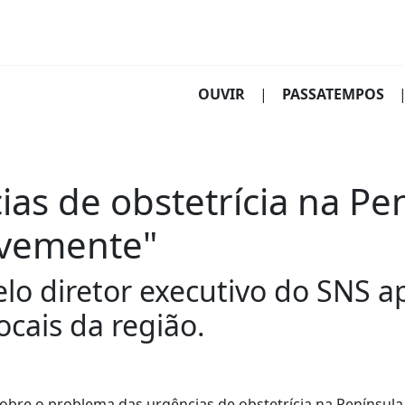
(CURRENT)
OUVIR
|
PASSATEMPOS
as de obstetrícia na Pe
evemente"
elo diretor executivo do SNS 
cais da região.
obre o problema das urgências de obstetrícia na Península