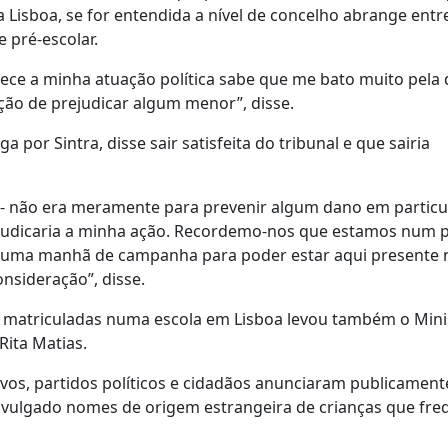
 a Lisboa, se for entendida a nível de concelho abrange entr
e pré-escolar.
e a minha atuação política sabe que me bato muito pela 
nção de prejudicar algum menor”, disse.
por Sintra, disse sair satisfeita do tribunal e que sairia
e - não era meramente para prevenir algum dano em particu
ejudicaria a minha ação. Recordemo-nos que estamos num 
di uma manhã de campanha para poder estar aqui presente 
onsideração”, disse.
as matriculadas numa escola em Lisboa levou também o Mini
Rita Matias.
tivos, partidos políticos e cidadãos anunciaram publicamen
 divulgado nomes de origem estrangeira de crianças que fr