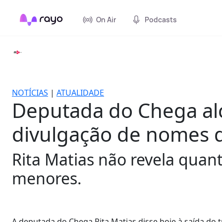
On Air
Podcasts
NOTÍCIAS
|
ATUALIDADE
Deputada do Chega al
divulgação de nomes d
Rita Matias não revela quan
menores.
A deputada do Chega Rita Matias disse hoje à saída do t