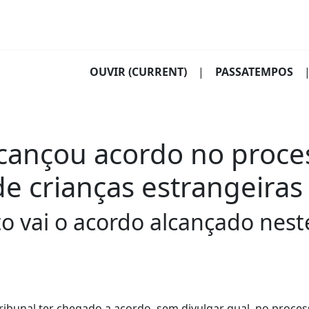
OUVIR
(CURRENT)
|
PASSATEMPOS
cançou acordo no proce
e crianças estrangeiras
to vai o acordo alcançado nest
ribunal ter chegado a acordo, sem divulgar qual, no process