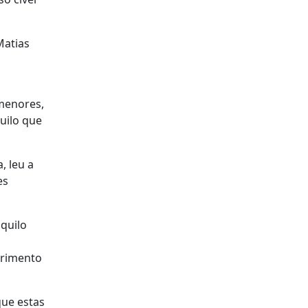
Matias
menores,
uilo que
, leu a
es
aquilo
trimento
que estas