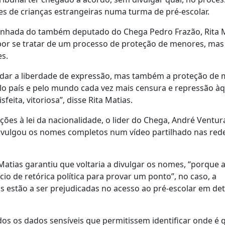
es de crianças estrangeiras numa turma de pré-escolar.
mpanhada do também deputado do Chega Pedro Frazão, Rita 
o por se tratar de um processo de proteção de menores, mas
es.
rdar a liberdade de expressão, mas também a proteção de 
lo país e pelo mundo cada vez mais censura e repressão àq
feita, vitoriosa”, disse Rita Matias.
ões à lei da nacionalidade, o lider do Chega, André Ventura
divulgou os nomes completos num vídeo partilhado nas red
 Matias garantiu que voltaria a divulgar os nomes, “porque 
cio de retórica política para provar um ponto”, no caso, a
 estão a ser prejudicadas no acesso ao pré-escolar em de
odos os dados sensíveis que permitissem identificar onde é 