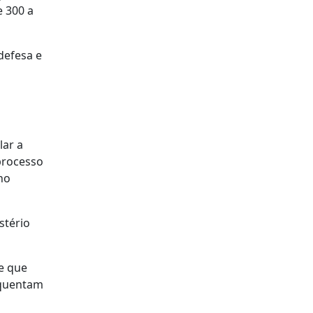
e 300 a
defesa e
lar a
processo
no
stério
te que
equentam