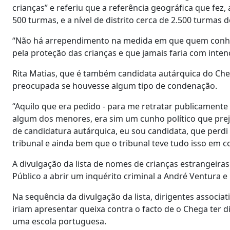
crianças” e referiu que a referência geográfica que fez,
500 turmas, e a nível de distrito cerca de 2.500 turmas d
“Não há arrependimento na medida em que quem conhec
pela proteção das crianças e que jamais faria com inte
Rita Matias, que é também candidata autárquica do Chega 
preocupada se houvesse algum tipo de condenação.
“Aquilo que era pedido - para me retratar publicament
algum dos menores, era sim um cunho político que pr
de candidatura autárquica, eu sou candidata, que per
tribunal e ainda bem que o tribunal teve tudo isso em c
A divulgação da lista de nomes de crianças estrangeir
Público a abrir um inquérito criminal a André Ventura e 
Na sequência da divulgação da lista, dirigentes associa
iriam apresentar queixa contra o facto de o Chega ter
uma escola portuguesa.