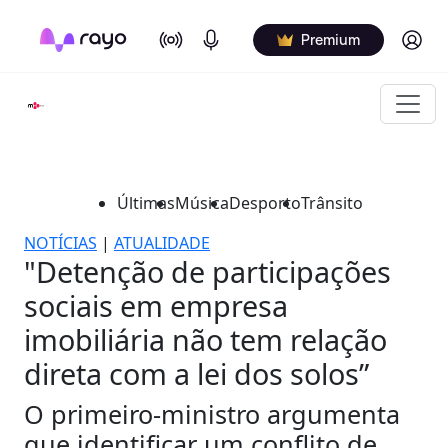
On Air
Podcasts
Log in
Premium
Últimas
Música
Desporto
Trânsito
NOTÍCIAS
|
ATUALIDADE
"Detenção de participações
sociais em empresa
imobiliária não tem relação
direta com a lei dos solos”
O primeiro-ministro argumenta
que identificar um conflito de