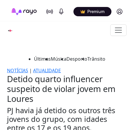
On Air
Podcasts
Log in
Premium
Últimas
Música
Desporto
Trânsito
NOTÍCIAS
|
ATUALIDADE
Detido quarto influencer
suspeito de violar jovem em
Loures
PJ havia já detido os outros três
jovens do grupo, com idades
entre os 17 e os 19 anos,