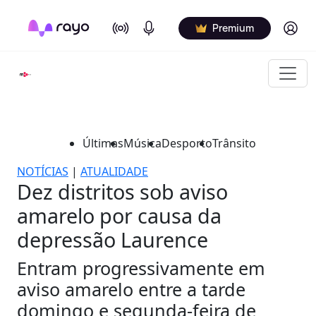
On Air
Podcasts
Log in
Premium
Últimas
Música
Desporto
Trânsito
NOTÍCIAS
|
ATUALIDADE
Dez distritos sob aviso
amarelo por causa da
depressão Laurence
Entram progressivamente em
aviso amarelo entre a tarde
domingo e segunda-feira de