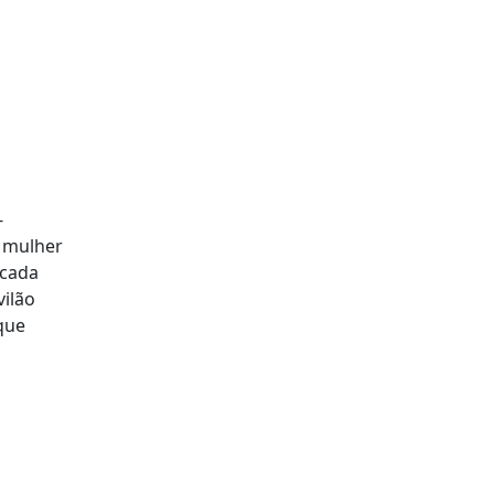
-
a mulher
icada
vilão
que