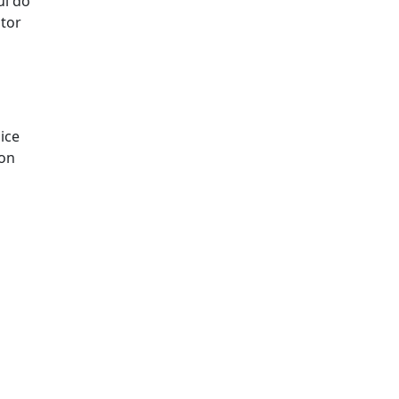
ui do
itor
ice
ton