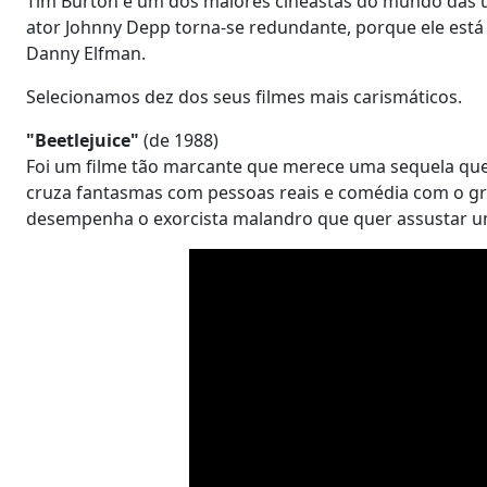
Tim Burton é um dos maiores cineastas do mundo das úl
ator Johnny Depp torna-se redundante, porque ele está
Danny Elfman.
Selecionamos dez dos seus filmes mais carismáticos.
"Beetlejuice"
(de 1988)
Foi um filme tão marcante que merece uma sequela que es
cruza fantasmas com pessoas reais e comédia com o gro
desempenha o exorcista malandro que quer assustar um