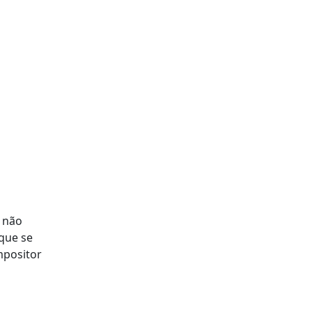
s não
 que se
mpositor