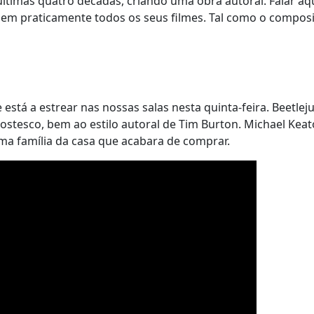
timas quatro décadas, criando uma obra autoral. Falar aq
 em praticamente todos os seus filmes. Tal como o compos
tá a estrear nas nossas salas nesta quinta-feira. Beetleju
stesco, bem ao estilo autoral de Tim Burton. Michael Kea
a família da casa que acabara de comprar.