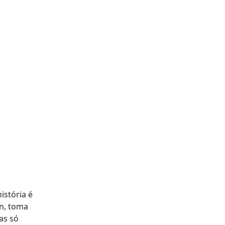
istória é
on, toma
as só