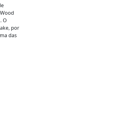
de
d Wood
. O
take, por
uma das