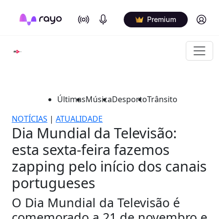
On Air
Podcasts
Log in
Premium
Últimas
Música
Desporto
Trânsito
NOTÍCIAS
|
ATUALIDADE
Dia Mundial da Televisão:
esta sexta-feira fazemos
zapping pelo início dos canais
portugueses
O Dia Mundial da Televisão é
comemorado a 21 de novembro e