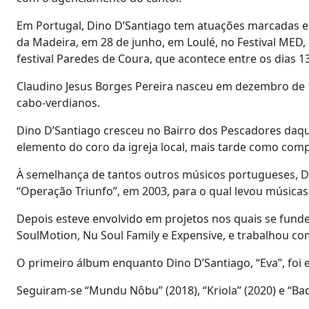
Em Portugal, Dino D’Santiago tem atuações marcadas e
da Madeira, em 28 de junho, em Loulé, no Festival MED
festival Paredes de Coura, que acontece entre os dias 13
Claudino Jesus Borges Pereira nasceu em dezembro de 19
cabo-verdianos.
Dino D’Santiago cresceu no Bairro dos Pescadores daquel
elemento do coro da igreja local, mais tarde como comp
À semelhança de tantos outros músicos portugueses, Di
“Operação Triunfo”, em 2003, para o qual levou músicas
Depois esteve envolvido em projetos nos quais se fund
SoulMotion, Nu Soul Family e Expensive, e trabalhou co
O primeiro álbum enquanto Dino D’Santiago, “Eva”, foi 
Seguiram-se “Mundu Nôbu” (2018), “Kriola” (2020) e “Bad