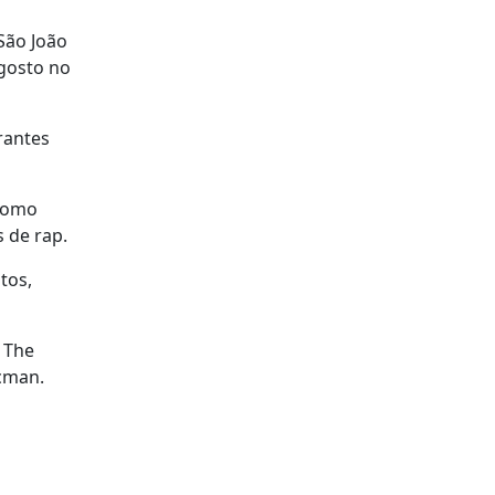
São João
gosto no
rantes
 como
 de rap.
tos,
 The
acman.