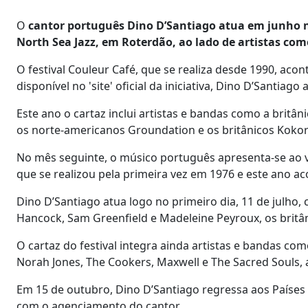
O
cantor português Dino D’Santiago atua em junho no 
North Sea Jazz, em Roterdão, ao lado de artistas como
O festival Couleur Café, que se realiza desde 1990, aco
disponível no 'site' oficial da iniciativa, Dino D’Santiago 
Este ano o cartaz inclui artistas e bandas como a britân
os norte-americanos Groundation e os britânicos Koko
No mês seguinte, o músico português apresenta-se ao v
que se realizou pela primeira vez em 1976 e este ano aco
Dino D’Santiago atua logo no primeiro dia, 11 de julho, 
Hancock, Sam Greenfield e Madeleine Peyroux, os britâni
O cartaz do festival integra ainda artistas e bandas c
Norah Jones, The Cookers, Maxwell e The Sacred Souls, as
Em 15 de outubro, Dino D’Santiago regressa aos Paíse
com o agenciamento do cantor.