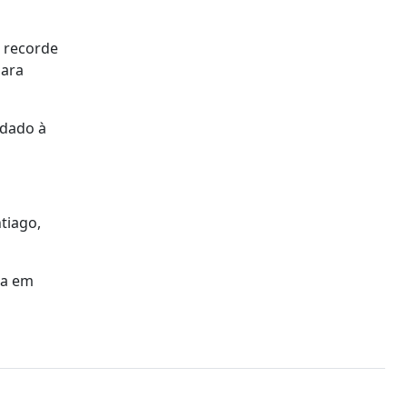
 recorde
para
 dado à
tiago,
da em