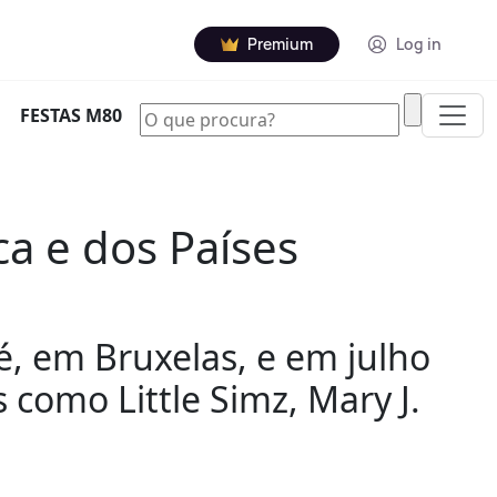
Premium
Log in
|
FESTAS M80
ca e dos Países
é, em Bruxelas, e em julho
s como Little Simz, Mary J.