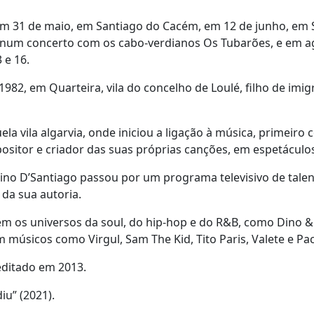
m 31 de maio, em Santiago do Cacém, em 12 de junho, em 
, num concerto com os cabo-verdianos Os Tubarões, e em a
 e 16.
82, em Quarteira, vila do concelho de Loulé, filho de imig
a vila algarvia, onde iniciou a ligação à música, primeiro
ositor e criador das suas próprias canções, em espetáculos
no D’Santiago passou por um programa televisivo de talen
 da sua autoria.
em os universos da soul, do hip-hop e do R&B, como Dino &
m músicos como Virgul, Sam The Kid, Tito Paris, Valete e P
editado em 2013.
iu” (2021).