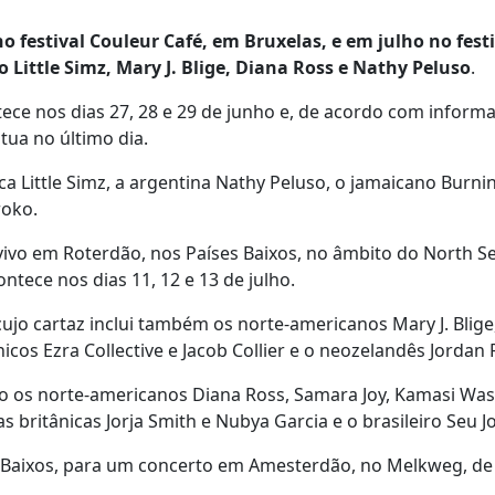
festival Couleur Café, em Bruxelas, e em julho no festi
 Little Simz, Mary J. Blige, Diana Ross e Nathy Peluso
.
ntece nos dias 27, 28 e 29 de junho e, de acordo com inform
atua no último dia.
ica Little Simz, a argentina Nathy Peluso, o jamaicano Burni
roko.
ivo em Roterdão, nos Países Baixos, no âmbito do North Se
ntece nos dias 11, 12 e 13 de julho.
cujo cartaz inclui também os norte-americanos Mary J. Blige
cos Ezra Collective e Jacob Collier e o neozelandês Jordan 
omo os norte-americanos Diana Ross, Samara Joy, Kamasi Wa
 britânicas Jorja Smith e Nubya Garcia e o brasileiro Seu J
s Baixos, para um concerto em Amesterdão, no Melkweg, de