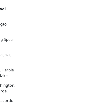
val
ação
ng Spear,
a Jazz,
, Herbie
Rakei.
shington,
orge.
 acordo