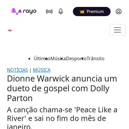
On Air
Podcasts
Log in
Premium
Últimas
Música
Desporto
Trânsito
NOTÍCIAS
|
MÚSICA
Dionne Warwick anuncia um
dueto de gospel com Dolly
Parton
A canção chama-se 'Peace Like a
River' e sai no fim do mês de
janeiro.