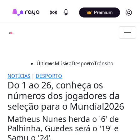
On Air
Podcasts
Log in
Premium
Últimas
Música
Desporto
Trânsito
NOTÍCIAS
|
DESPORTO
Do 1 ao 26, conheça os
números dos jogadores da
seleção para o Mundial2026
Matheus Nunes herda o '6' de
Palhinha, Guedes será o '19' e
Samu o '24'.