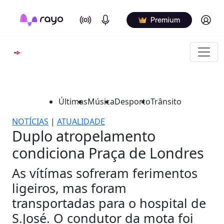
On Air
Podcasts
Log in
Premium
Últimas
Música
Desporto
Trânsito
NOTÍCIAS
|
ATUALIDADE
Duplo atropelamento
condiciona Praça de Londres
As vítímas sofreram ferimentos
ligeiros, mas foram
transportadas para o hospital de
S.José. O condutor da mota foi