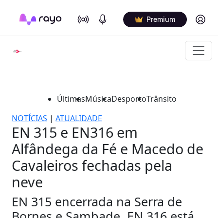
On Air
Podcasts
Log in
Premium
Últimas
Música
Desporto
Trânsito
NOTÍCIAS
|
ATUALIDADE
EN 315 e EN316 em
Alfândega da Fé e Macedo de
Cavaleiros fechadas pela
neve
EN 315 encerrada na Serra de
Bornes e Sambade. EN 316 está