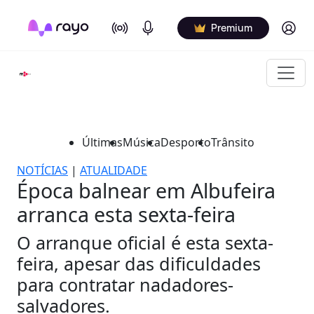
On Air
Podcasts
Log in
Premium
Últimas
Música
Desporto
Trânsito
NOTÍCIAS
|
ATUALIDADE
Época balnear em Albufeira
arranca esta sexta-feira
O arranque oficial é esta sexta-
feira, apesar das dificuldades
para contratar nadadores-
salvadores.