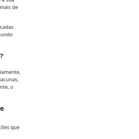
 mais de
icadas
egundo
s?
viamente,
lacunas,
nte, o
ue
ções que