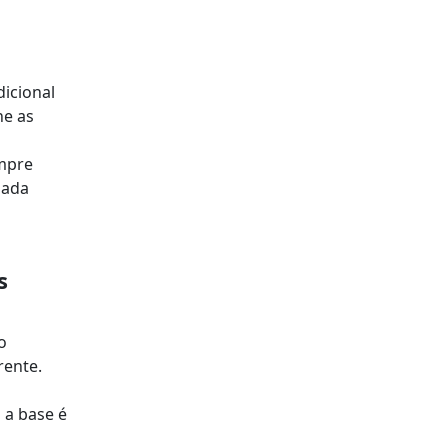
dicional
ne as
empre
nada
s
o
rente.
 a base é