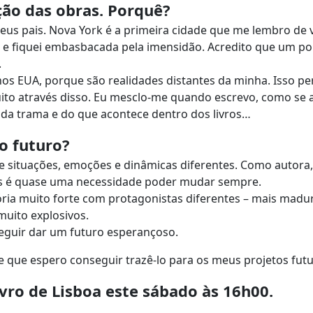
ção das obras. Porquê?
s pais. Nova York é a primeira cidade que me lembro de vi
os e fiquei embasbacada pela imensidão. Acredito que um p
.
 nos EUA, porque são realidades distantes da minha. Isso p
uito através disso. Eu mesclo-me quando escrevo, como se 
da trama e do que acontece dentro dos livros…
 o futuro?
e situações, emoções e dinâmicas diferentes. Como autora,
 mas é quase uma necessidade poder mudar sempre.
ória muito forte com protagonistas diferentes – mais madur
muito explosivos.
nseguir dar um futuro esperançoso.
 que espero conseguir trazê-lo para os meus projetos futu
ivro de Lisboa este sábado às 16h00.