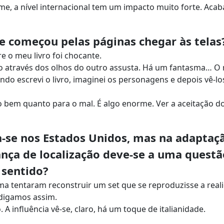
me, a nível internacional tem um impacto muito forte. Acab
ue começou pelas páginas chegar às telas
re o meu livro foi chocante.
to através dos olhos do outro assusta. Há um fantasma… 
do escrevi o livro, imaginei os personagens e depois vê-lo
o bem quanto para o mal. É algo enorme. Ver a aceitação d
-se nos Estados Unidos, mas na adaptaç
ança de localização deve-se a uma questã
 sentido?
a tentaram reconstruir um set que se reproduzisse a real
 digamos assim.
. A influência vê-se, claro, há um toque de italianidade.