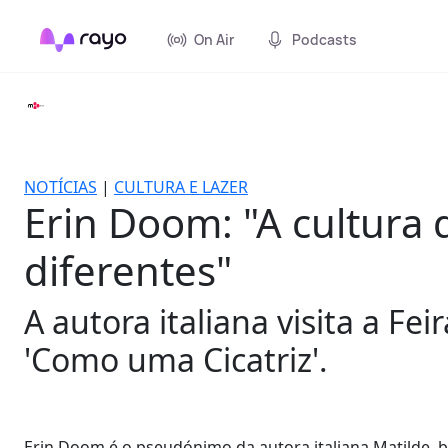
On Air
Podcasts
NOTÍCIAS
|
CULTURA E LAZER
Erin Doom: "A cultura 
diferentes"
A autora italiana visita a Fe
'Como uma Cicatriz'.
Erin Doom é o pseudónimo da autora italiana Matilde, br