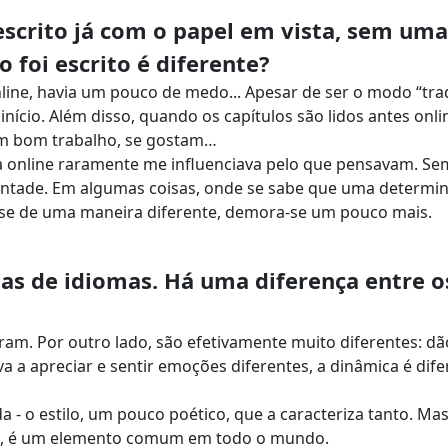
 escrito já com o papel em vista, sem uma
 foi escrito é diferente?
nline, havia um pouco de medo... Apesar de ser o modo “tra
início. Além disso, quando os capítulos são lidos antes onli
um bom trabalho, se gostam…
va online raramente me influenciava pelo que pensavam. S
ontade. Em algumas coisas, onde se sabe que uma determi
se de uma maneira diferente, demora-se um pouco mais.
nas de idiomas. Há uma diferença entre o
aram. Por outro lado, são efetivamente muito diferentes: dã
va a apreciar e sentir emoções diferentes, a dinâmica é dife
- o estilo, um pouco poético, que a caracteriza tanto. Mas
mos, é um elemento comum em todo o mundo.