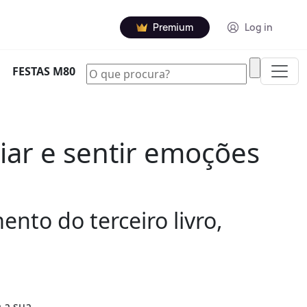
Premium
Log in
|
FESTAS M80
ciar e sentir emoções
ento do terceiro livro,
a a sua