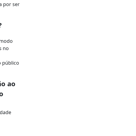
a por ser
?
O modo
s no
o público
ão ao
o
idade