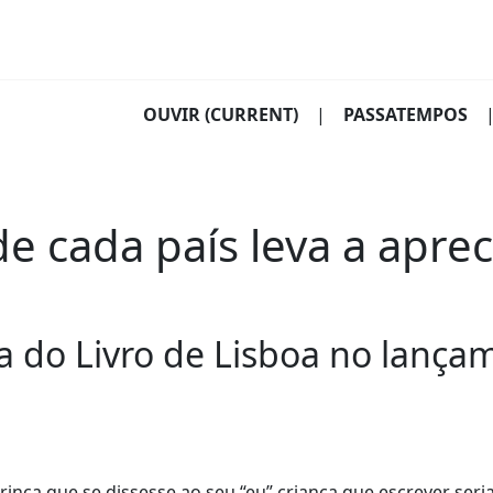
OUVIR
(CURRENT)
|
PASSATEMPOS
de cada país leva a apre
ira do Livro de Lisboa no lançam
inca que se dissesse ao seu “eu” criança que escrever seri