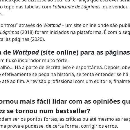
u o topo das tabelas com
Fabricante de Lágrimas
, que vendeu
s.
ncontrou” através do
Wattpad
– um site online onde são publ
 Lágrimas
(2018) foram iniciados na plataforma. É com o s
tal às páginas (2020).
a de
Wattpad
(site online) para as página
m fluxo inspirador muito forte.
alho… Há a parte de escrita livre e espontânea. Depois, ob
 efetivamente se pega na história, se tenta entender se há 
até ao fim. A revisão profissional com um editor e, finalme
ornou mais fácil lidar com as opiniões q
as
se tornou num bestseller?
em ser os pontos fortes, as críticas ou até mesmo as rea
uma prova e pudesse, de certa forma, corrigir os erros.