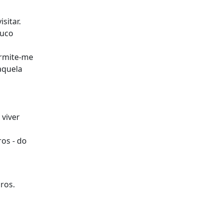
sitar.
ouco
ermite-me
aquela
 viver
os - do
ros.