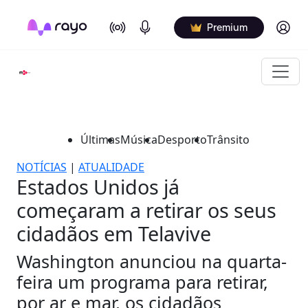
On Air
Podcasts
Log in
Premium
Últimas
Música
Desporto
Trânsito
NOTÍCIAS
|
ATUALIDADE
Estados Unidos já
começaram a retirar os seus
cidadãos em Telavive
Washington anunciou na quarta-
feira um programa para retirar,
por ar e mar, os cidadãos