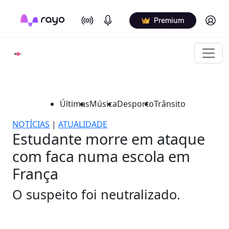
On Air
Podcasts
Log in
Premium
Últimas
Música
Desporto
Trânsito
NOTÍCIAS
|
ATUALIDADE
Estudante morre em ataque
com faca numa escola em
França
O suspeito foi neutralizado.