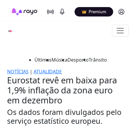
On Air
Podcasts
Log in
Premium
Últimas
Música
Desporto
Trânsito
NOTÍCIAS
|
ATUALIDADE
Eurostat revê em baixa para
1,9% inflação da zona euro
em dezembro
Os dados foram divulgados pelo
serviço estatístico europeu.