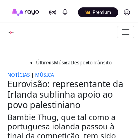
On Air
Podcasts
Log in
Premium
Últimas
Música
Desporto
Trânsito
NOTÍCIAS
|
MÚSICA
Eurovisão: representante da
Irlanda sublinha apoio ao
povo palestiniano
Bambie Thug, que tal como a
portuguesa iolanda passou à
final da competição, tem sido