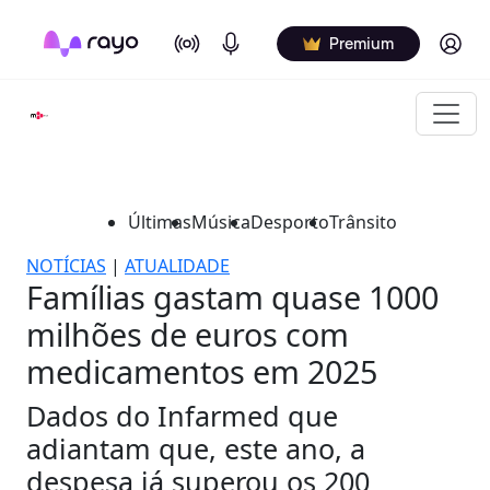
On Air
Podcasts
Log in
Premium
Últimas
Música
Desporto
Trânsito
NOTÍCIAS
|
ATUALIDADE
Famílias gastam quase 1000
milhões de euros com
medicamentos em 2025
Dados do Infarmed que
adiantam que, este ano, a
despesa já superou os 200