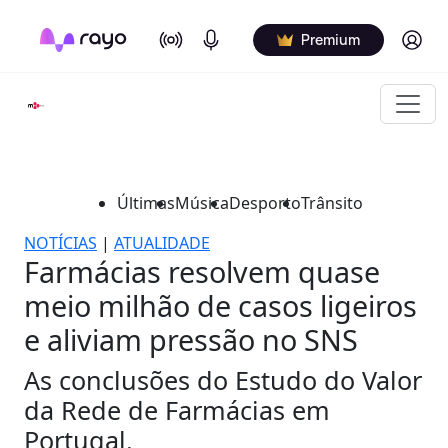
On Air
Podcasts
Log in
Premium
Últimas
Música
Desporto
Trânsito
NOTÍCIAS
|
ATUALIDADE
Farmácias resolvem quase
meio milhão de casos ligeiros
e aliviam pressão no SNS
As conclusões do Estudo do Valor
da Rede de Farmácias em
Portugal.