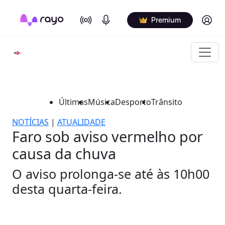
On Air
Podcasts
Log in
Premium
Últimas
Música
Desporto
Trânsito
NOTÍCIAS
|
ATUALIDADE
Faro sob aviso vermelho por
causa da chuva
O aviso prolonga-se até às 10h00
desta quarta-feira.