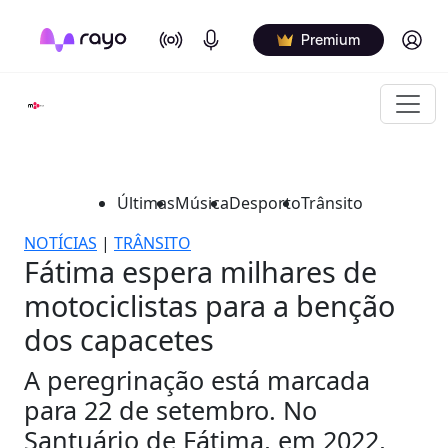
On Air
Podcasts
Log in
Premium
Últimas
Música
Desporto
Trânsito
NOTÍCIAS
|
TRÂNSITO
Fátima espera milhares de
motociclistas para a benção
dos capacetes
A peregrinação está marcada
para 22 de setembro. No
Santuário de Fátima, em 2022,