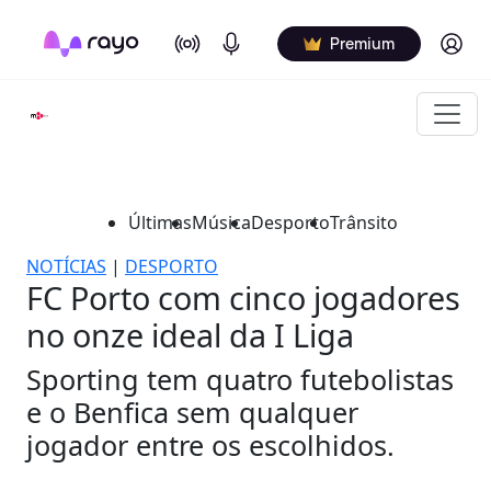
On Air
Podcasts
Log in
Premium
Últimas
Música
Desporto
Trânsito
NOTÍCIAS
|
DESPORTO
FC Porto com cinco jogadores
no onze ideal da I Liga
Sporting tem quatro futebolistas
e o Benfica sem qualquer
jogador entre os escolhidos.