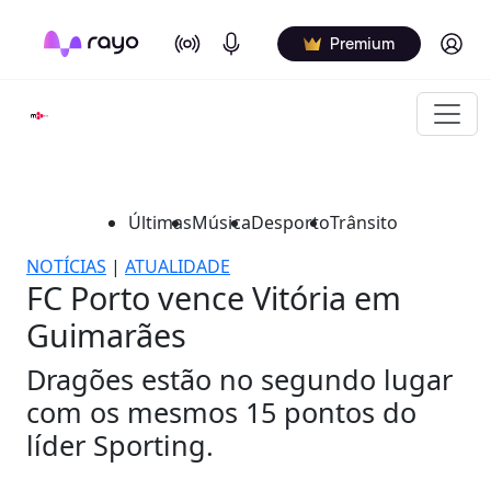
On Air
Podcasts
Log in
Premium
Últimas
Música
Desporto
Trânsito
NOTÍCIAS
|
ATUALIDADE
FC Porto vence Vitória em
Guimarães
Dragões estão no segundo lugar
com os mesmos 15 pontos do
líder Sporting.