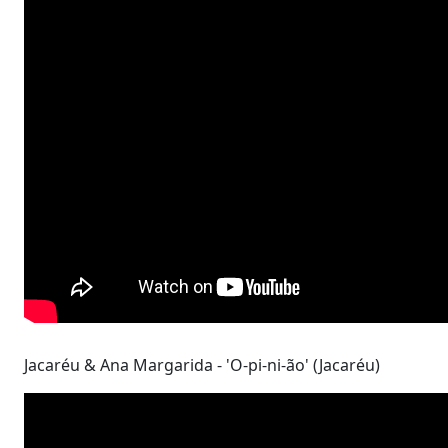
Jacaréu & Ana Margarida - 'O-pi-ni-ão' (Jacaréu)