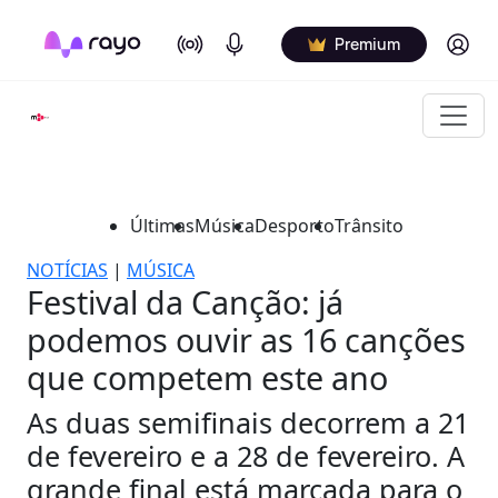
On Air
Podcasts
Log in
Premium
Últimas
Música
Desporto
Trânsito
NOTÍCIAS
|
MÚSICA
Festival da Canção: já
podemos ouvir as 16 canções
que competem este ano
As duas semifinais decorrem a 21
de fevereiro e a 28 de fevereiro. A
grande final está marcada para o