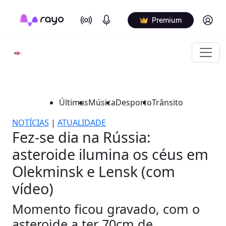
On Air
Podcasts
Log in
Premium
Últimas
Música
Desporto
Trânsito
NOTÍCIAS
|
ATUALIDADE
Fez-se dia na Rússia:
asteroide ilumina os céus em
Olekminsk e Lensk (com
vídeo)
Momento ficou gravado, com o
asteroide a ter 70cm de