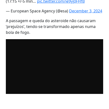
(17:15 +/-5 min…
pic.twitter.com/ie9yj0FHfB
— European Space Agency (@esa)
December 3, 2024
A passagem e queda do asteroide não causaram
‘prejuízos’, tendo-se transformado apenas numa
bola de fogo.